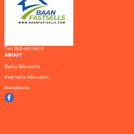
โทร 065-461-9419
ABOUT
ซื้อบ้าน ที่ดิน คอนโด
ฝากขายบ้าน ที่ดิน คอนโด
ติดต่อสอบถาม