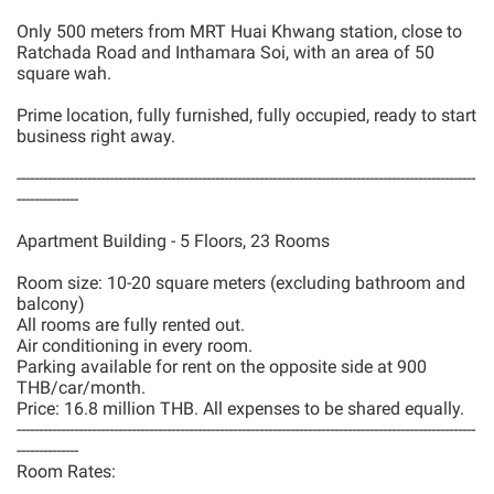
Only 500 meters from MRT Huai Khwang station, close to
Ratchada Road and Inthamara Soi, with an area of 50
square wah.
Prime location, fully furnished, fully occupied, ready to start
business right away.
--------------------------------------------------------------------------------------------------------
--------------
Apartment Building - 5 Floors, 23 Rooms
Room size: 10-20 square meters (excluding bathroom and
balcony)
All rooms are fully rented out.
Air conditioning in every room.
Parking available for rent on the opposite side at 900
THB/car/month.
Price: 16.8 million THB. All expenses to be shared equally.
--------------------------------------------------------------------------------------------------------
--------------
Room Rates: