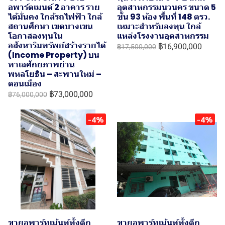
อพาร์ตเมนต์ 2 อาคาร ราย
อุตสาหกรรมนวนคร ขนาด 5
ได้มั่นคง ใกล้รถไฟฟ้า ใกล้
ชั้น 93 ห้อง พื้นที่ 148 ตรว.
สถานศึกษา เขตบางเขน
เหมาะสำหรับลงทุน ใกล้
โอกาสลงทุนใน
แหล่งโรงงานอุตสาหกรรม
อสังหาริมทรัพย์สร้างรายได้
฿16,900,000
฿17,500,000
(Income Property) บน
ทาเลศักยภาพย่าน
พหลโยธิน – สะพานใหม่ –
ดอนเมือง
฿73,000,000
฿76,000,000
-4%
-4%
ขายอพาร์ทเม้นท์ทั้งตึก
ขายอพาร์ทเม้นท์ทั้งตึก