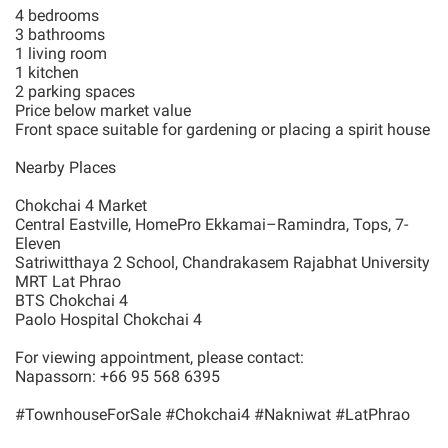
4 bedrooms
3 bathrooms
1 living room
1 kitchen
2 parking spaces
Price below market value
Front space suitable for gardening or placing a spirit house
Nearby Places
Chokchai 4 Market
Central Eastville, HomePro Ekkamai–Ramindra, Tops, 7-
Eleven
Satriwitthaya 2 School, Chandrakasem Rajabhat University
MRT Lat Phrao
BTS Chokchai 4
Paolo Hospital Chokchai 4
For viewing appointment, please contact:
Napassorn: +66 95 568 6395
#TownhouseForSale #Chokchai4 #Nakniwat #LatPhrao