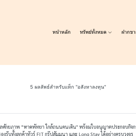
หน้าหลัก
ทรัพย์ทั้งหมด
ฝากขา
5 ผลลัพธ์สำหรับแท็ก "อสังหาลงทุน"
ำเลศักยภาพ “หาดพัทยา ใกล้ถนนคนเดิน" พร้อมใบอนุญาตประกอบกิจ
รองรับทั้งลูกค้าทัวร์ FIT กรุ๊ปสัมมนา และ Long Stay ได้อย่างครบวงจร