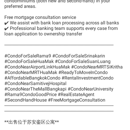
condominiums (both new and second-hand) in your
preferred areas.
Free mortgage consultation service
✔️ We assist with bank loan processing across all banks
✔️ Professional banking team supports every case from
loan application to ownership transfer
----------------------------------------------------------------------------------------------
#CondoForSaleRama9 #CondoForSaleSrinakarin
#CondoForSaleHuaMak #CondoForSaleSuanLuang
#CondoNearAirportLinkHuaMak #CondoNearMRTSiKritha
#CondoNearMRTHuaMak #ReadyToMoveInCondo
#AffordableBangkokCondo #RentalInvestmentCondo
#CondoNearSamitivejHospital
#CondoNearTheMallBangkapi #CondoNearUniversity
#Rama9CondoGoodPrice #RealEstateAgent
#SecondHandHouse #FreeMortgageConsultation
----------------------------------------------------------------------------------------------
----------------------------------------------------------------------------------------------
**出售位于苏安銮区公寓**