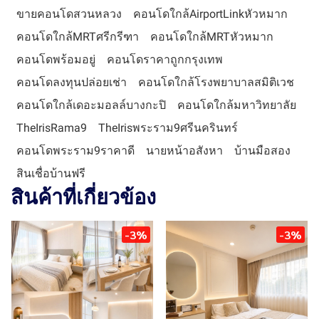
ขายคอนโดสวนหลวง
คอนโดใกล้AirportLinkหัวหมาก
คอนโดใกล้MRTศรีกรีฑา
คอนโดใกล้MRTหัวหมาก
คอนโดพร้อมอยู่
คอนโดราคาถูกกรุงเทพ
คอนโดลงทุนปล่อยเช่า
คอนโดใกล้โรงพยาบาลสมิติเวช
คอนโดใกล้เดอะมอลล์บางกะปิ
คอนโดใกล้มหาวิทยาลัย
TheIrisRama9
TheIrisพระราม9ศรีนครินทร์
คอนโดพระราม9ราคาดี
นายหน้าอสังหา
บ้านมือสอง
สินเชื่อบ้านฟรี
สินค้าที่เกี่ยวข้อง
-3%
-3%