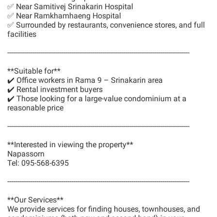
✅ Near Samitivej Srinakarin Hospital
✅ Near Ramkhamhaeng Hospital
✅ Surrounded by restaurants, convenience stores, and full
facilities
----------------------------------------------------------------------------------------------
**Suitable for**
✔️ Office workers in Rama 9 – Srinakarin area
✔️ Rental investment buyers
✔️ Those looking for a large-value condominium at a
reasonable price
----------------------------------------------------------------------------------------------
**Interested in viewing the property**
Napassorn
Tel: 095-568-6395
----------------------------------------------------------------------------------------------
**Our Services**
We provide services for finding houses, townhouses, and