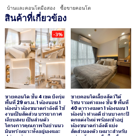
บ้านและคอนโดมือสอง
ซื้อขายคอนโด
สินค้าที่เกี่ยวข้อง
-3%
ขายคอนโด ชั้น 4 เขต บึงกุ่ม
ขายคอนโดเลี้ยงสัตว์ได้
พื้นที่ 29 ตร.ม. 1 ห้องนอน 1
โซน รามคำแหง ชั้น 9 พื้นที่
ห้องน้ำ ห้องขนาดกำลังดี ใช้
40 ตารางเมตร 1 ห้องนอน 1
งานเป็นสัดส่วน บรรยากาศ
ห้องน้ำ ทำเลดี ย่านบางกะปิ
เงียบสงบ เป็นส่วนตัว
ตกแต่งใหม่ พร้อมเข้าอยู่
โครงการคุณภาพในย่านนว
ห้องขนาดกำลังดี แบ่ง
มินทร์ เหมาะทั้งอยู่เองและ
สัดส่วนลงตัว เหมาะสำหรับ